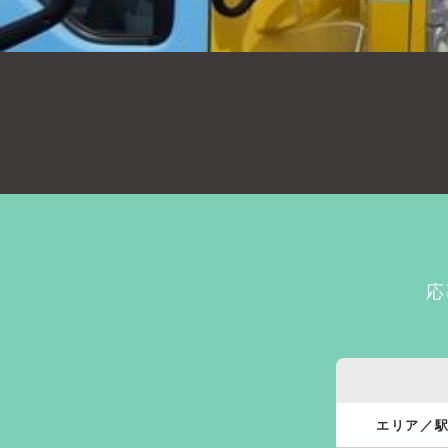
応
エリア／