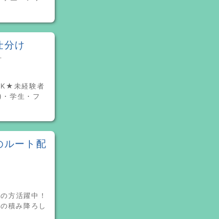
仕分け
町
OK★未経験者
)・学生・フ
！
のルート配
アの方活躍中！
での積み降ろし