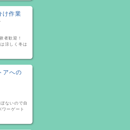
分け作業
町
験者歓迎！
夏は涼しく冬は
トアへの
ほぼないので自
パワーゲート