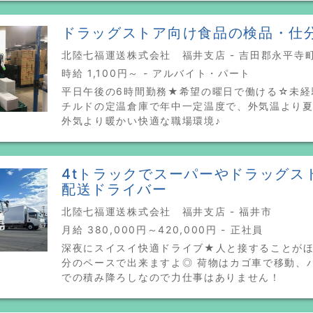
ドラッグストア向け食品の検品・仕
北陸七福運送株式会社 福井支店 - 吉田郡永平寺
時給 1,100円～ - アルバイト・パート
平日午後の6時間勤務★希望の曜日で働ける☆未経
チルドの定温倉庫で年中一定温度で、外気温より
外気より暖かい快適な職場環境♪
4tトラックでスーパーやドラッグス
配送ドライバー
北陸七福運送株式会社 福井支店 - 福井市
月給 380,000円～420,000円 - 正社員
深夜にスイスイ快適ドライブ★人と接することが
分のペースで出来ますよ◎ 荷物はカゴ車で移動、
での積み降ろしなので力仕事はありません！