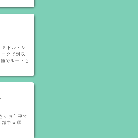
・ミドル・シ
ワークで副収
店舗でルートも
町
きるお仕事で
活躍中☆曜