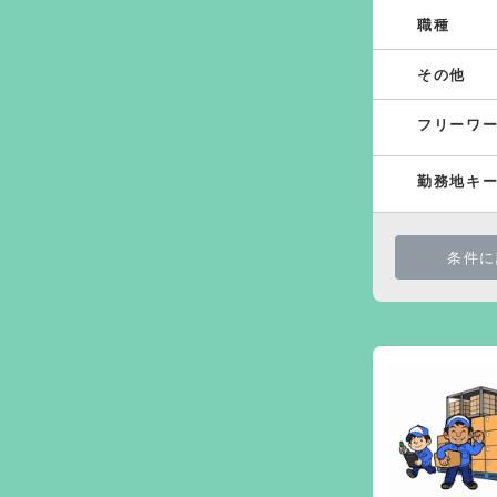
職種
その他
フリーワ
勤務地キ
条件に