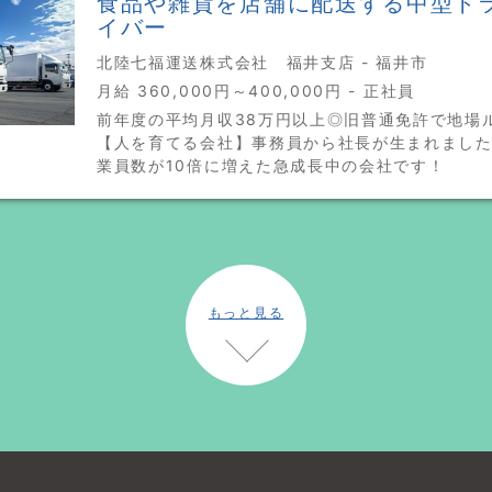
食品や雑貨を店舗に配送する中型ト
イバー
北陸七福運送株式会社 福井支店 - 福井市
月給 360,000円～400,000円 - 正社員
前年度の平均月収38万円以上◎旧普通免許で地場
【人を育てる会社】事務員から社長が生まれました
業員数が10倍に増えた急成長中の会社です！
もっと見る