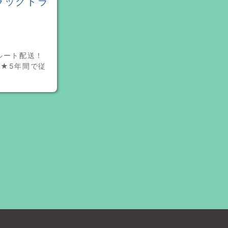
ラックドラ
ルート配送！
★5年間で従