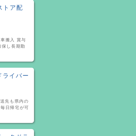
ストア配
車搬入 賞与
確保し長期勤
ドライバー
配送先も県内の
り毎日帰宅が可