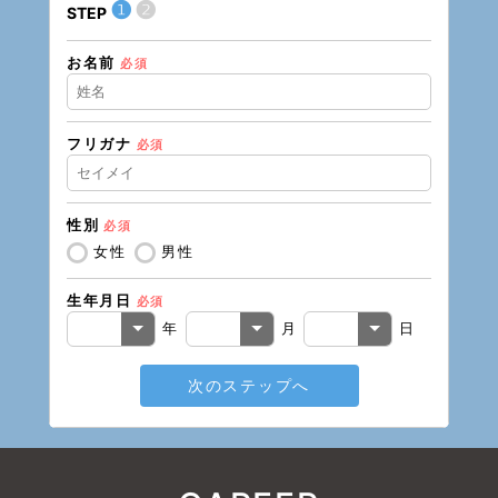
❶
❷
STEP
STEP
お名前
住所（
必須
フリガナ
必須
住所（
性別
必須
電話番
女性
男性
生年月日
必須
メール
年
月
日
次のステップへ