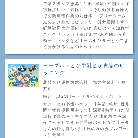
早朝スタッフ急募＼年齢･経験･性別問わず
積極採用中／気軽にこっそり働ける倉庫内
での簡単軽作業のお仕事！ フリーターさ
んの掛け持ちにピッタリ！男女活躍中☆未
経験歓迎☆倉庫内での作業なので人知れず
こっそりシッカリ稼げます♪お布団とか座
椅子、ラックなどホームセンターとかでよ
く見かける商品のピッキング
ヨーグルトとか牛乳とか食品のピ
ッキング
北陸名鉄運輸株式会社 福井営業所 - 福
井市
時給 1,325円～ - アルバイト・パート
サクッとお小遣いゲット【年齢･経験･性別
問わず積極採用中です】深夜4時間だけ/簡
単軽作業のお仕事です☆彡 未経験でも深
夜こっそりできるお手軽バイト☆フリータ
さんの掛け持ち･会社員の方のダブルワー
クに最適!!