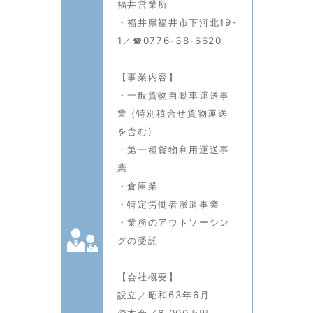
福井営業所
・福井県福井市下河北19-
1／☎0776-38-6620
【事業内容】
・一般貨物自動車運送事
業 (特別積合せ貨物運送
を含む)
・第一種貨物利用運送事
業
・倉庫業
・特定労働者派遣事業
・業務のアウトソーシン
グの受託
【会社概要】
設立／昭和63年6月
資本金／6,000万円