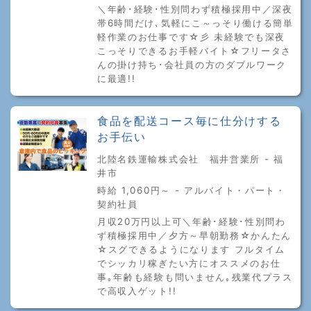
＼年齢･経験･性別問わず積極採用中／深夜
帯6時間だけ､気軽にこ～っそり働ける簡単
軽作業のお仕事です☆彡 未経験でも深夜
こっそりできるお手軽バイト☆フリータさ
んの掛け持ち･会社員の方のダブルワーク
に最適!!
食品を配送コース毎に仕分けする
お手伝い
北陸名鉄運輸株式会社 福井営業所 - 福
井市
時給 1,060円～ - アルバイト・パート・
契約社員
月収20万円以上可＼年齢･経験･性別問わ
ず積極採用中／夕方～早朝勤務☆かんたん
☆スグできるようになります フルタイム
でシッカリ稼ぎたい方にオススメのお仕
事｡年齢も経験も問いません｡残業代プラス
で高収入ゲット!!