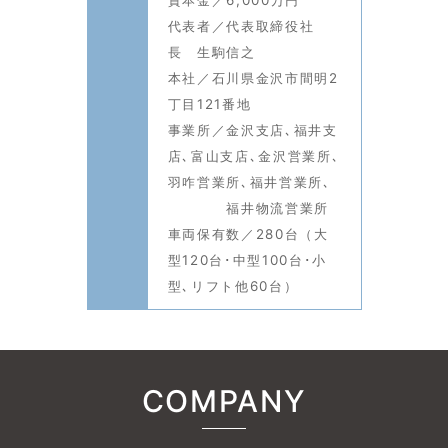
代表者／代表取締役社
長 生駒信之
本社／石川県金沢市間明2
丁目121番地
事業所／金沢支店､福井支
店､富山支店､金沢営業所､
羽咋営業所､福井営業所､
福井物流営業所
車両保有数／280台（大
型120台･中型100台･小
型､リフト他60台）
COMPANY