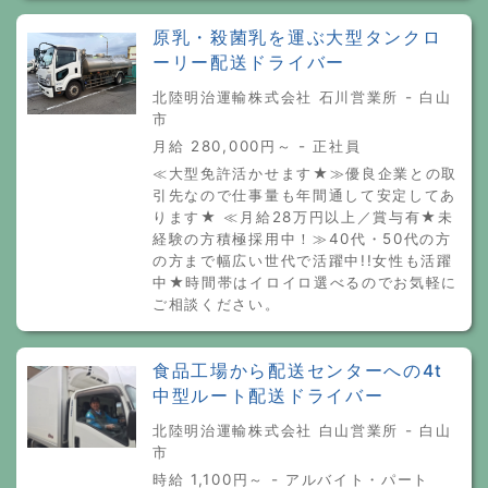
原乳・殺菌乳を運ぶ大型タンクロ
ーリー配送ドライバー
北陸明治運輸株式会社 石川営業所 - 白山
市
月給 280,000円～ - 正社員
≪大型免許活かせます★≫優良企業との取
引先なので仕事量も年間通して安定してあ
ります★ ≪月給28万円以上／賞与有★未
経験の方積極採用中！≫40代・50代の方
の方まで幅広い世代で活躍中!!女性も活躍
中★時間帯はイロイロ選べるのでお気軽に
ご相談ください。
食品工場から配送センターへの4t
中型ルート配送ドライバー
北陸明治運輸株式会社 白山営業所 - 白山
市
時給 1,100円～ - アルバイト・パート