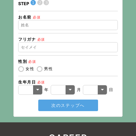
❶
❷
❸
STEP
STEP
お名前
現在の
必須
フリガナ
必須
住所（
性別
必須
住所（
女性
男性
生年月日
必須
電話番
年
月
日
次のステップへ
メール