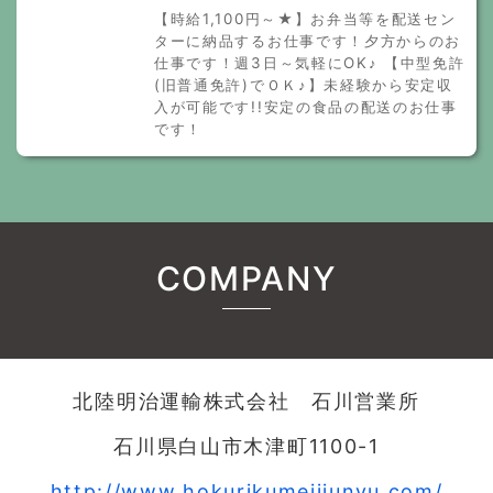
【時給1,100円～★】お弁当等を配送セン
ターに納品するお仕事です！夕方からのお
仕事です！週3日～気軽にOK♪ 【中型免許
(旧普通免許)でＯＫ♪】未経験から安定収
入が可能です!!安定の食品の配送のお仕事
です！
COMPANY
北陸明治運輸株式会社 石川営業所
石川県白山市木津町1100-1
http://www.hokurikumeijiunyu.com/