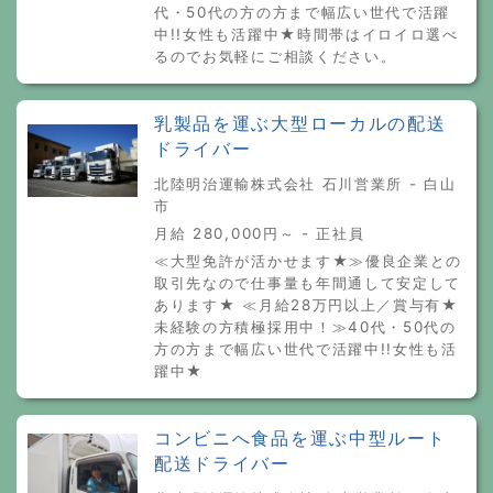
代・50代の方の方まで幅広い世代で活躍
中!!女性も活躍中★時間帯はイロイロ選べ
るのでお気軽にご相談ください。
乳製品を運ぶ大型ローカルの配送
ドライバー
北陸明治運輸株式会社 石川営業所 - 白山
市
月給 280,000円～ - 正社員
≪大型免許が活かせます★≫優良企業との
取引先なので仕事量も年間通して安定して
あります★ ≪月給28万円以上／賞与有★
未経験の方積極採用中！≫40代・50代の
方の方まで幅広い世代で活躍中!!女性も活
躍中★
コンビニへ食品を運ぶ中型ルート
配送ドライバー