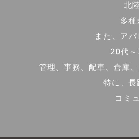
北
多種
また、アパ
20代
管理、事務、配車、倉庫、
特に、長
コミ