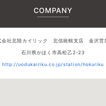
COMPANY
式会社北陸カイリック 北信統轄支店 金沢営
石川県かほく市高松乙2-23
http://uodukairiku.co.jp/station/hokuriku