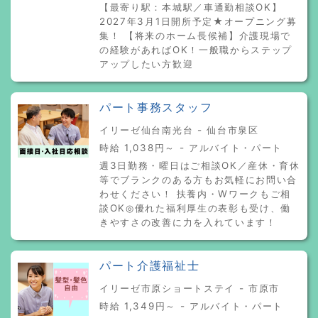
【最寄り駅：本城駅／車通勤相談OK】
2027年3月1日開所予定★オープニング募
集！ 【将来のホーム長候補】介護現場で
の経験があればOK！一般職からステップ
アップしたい方歓迎
パート事務スタッフ
イリーゼ仙台南光台 - 仙台市泉区
時給 1,038円～ - アルバイト・パート
週3日勤務・曜日はご相談OK／産休・育休
等でブランクのある方もお気軽にお問い合
わせください！ 扶養内・Wワークもご相
談OK◎優れた福利厚生の表彰も受け、働
きやすさの改善に力を入れています！
パート介護福祉士
イリーゼ市原ショートステイ - 市原市
時給 1,349円～ - アルバイト・パート