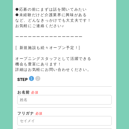
●応募の前にまずは話を聞いてみたい
●未経験だけど介護業界に興味がある
など、どんなきっかけでも大丈夫です！
お気軽にご連絡ください♪
ーーーーーーーーーーーーーーーー
〚新規施設も続々オープン予定！〛
オープニングスタッフとして活躍できる
機会も豊富にあります！
詳細はお気軽にお問い合わせください。
❶
❷
STEP
STEP
お名前
住所（
必須
フリガナ
必須
住所（