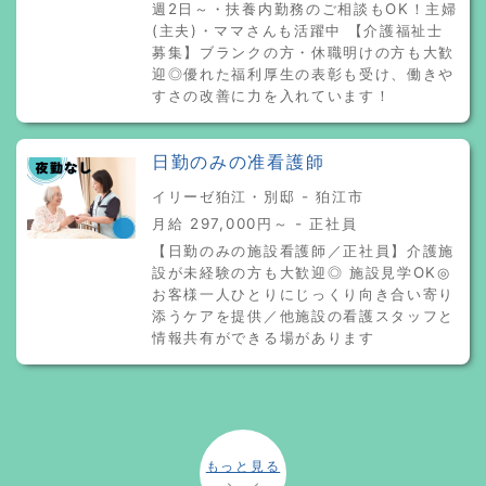
週2日～・扶養内勤務のご相談もOK！主婦
(主夫)・ママさんも活躍中 【介護福祉士
募集】ブランクの方・休職明けの方も大歓
迎◎優れた福利厚生の表彰も受け、働きや
すさの改善に力を入れています！
日勤のみの准看護師
イリーゼ狛江・別邸 - 狛江市
月給 297,000円～ - 正社員
【日勤のみの施設看護師／正社員】介護施
設が未経験の方も大歓迎◎ 施設見学OK◎
お客様一人ひとりにじっくり向き合い寄り
添うケアを提供／他施設の看護スタッフと
情報共有ができる場があります
もっと見る