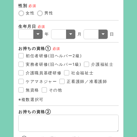
性別
必須
住所（
女性
男性
生年月日
必須
電話番
年
月
日
お持ちの資格①
必須
メール
初任者研修(旧ヘルパー2級)
実務者研修(旧ヘルパー1級)
介護福祉士
介護職員基礎研修
社会福祉士
連絡希
ケアマネジャー
正看護師／准看護師
無資格
その他
※複数選択可
※ご連
さい
お持ちの資格②