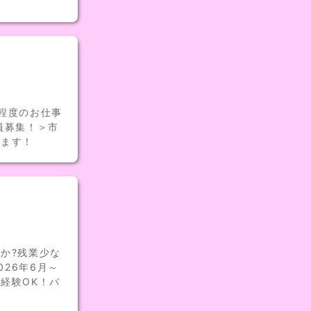
程度のお仕事
員募集！＞市
します！
か?残業少な
026年6月～
経験OK！バ