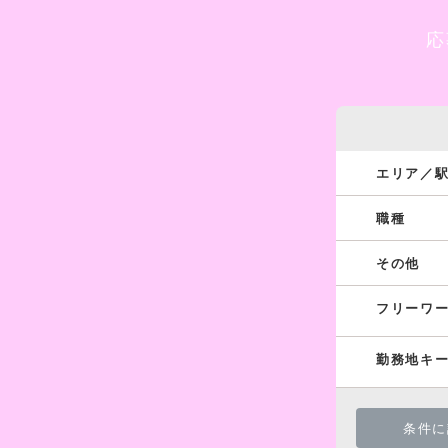
応
エリア／
職種
その他
フリーワ
勤務地キ
条件に