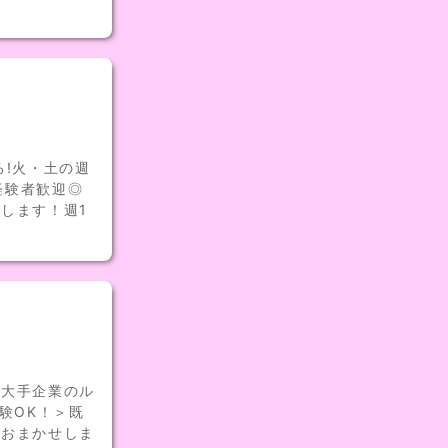
る!火・土の週
経験者歓迎◎
します！週1
界大手企業のル
験OK！＞既
をおまかせしま