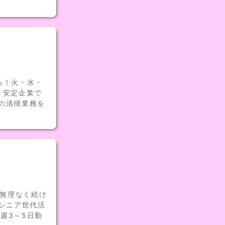
る！火・水・
＜安定企業で
の清掃業務を
で無理なく続け
＜シニア世代活
週3～5日勤