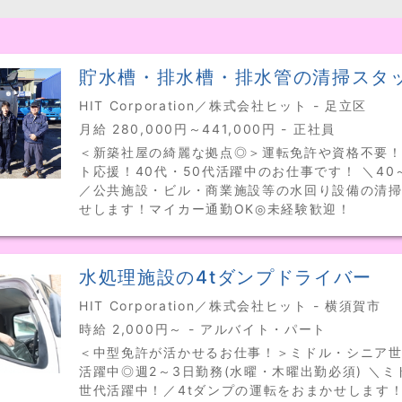
貯水槽・排水槽・排水管の清掃スタ
HIT Corporation／株式会社ヒット - 足立区
月給 280,000円～441,000円 - 正社員
＜新築社屋の綺麗な拠点◎＞運転免許や資格不要
ト応援！40代・50代活躍中のお仕事です！ ＼40
／公共施設・ビル・商業施設等の水回り設備の清
せします！マイカー通勤OK◎未経験歓迎！
水処理施設の4tダンプドライバー
HIT Corporation／株式会社ヒット - 横須賀市
時給 2,000円～ - アルバイト・パート
＜中型免許が活かせるお仕事！＞ミドル・シニア
活躍中◎週2～3日勤務(水曜・木曜出勤必須) ＼
世代活躍中！／4tダンプの運転をおまかせします