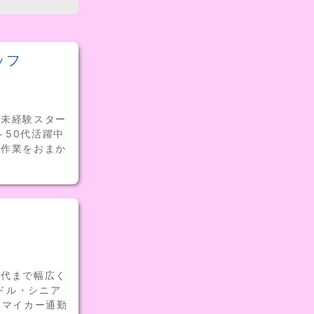
ッフ
！未経験スター
～50代活躍中
掃作業をおまか
世代まで幅広く
ミドル・シニア
！マイカー通勤