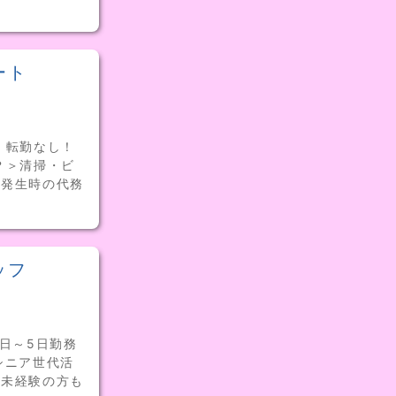
ート
！転勤なし！
？＞清掃・ビ
員発生時の代務
ッフ
日～5日勤務
シニア世代活
！未経験の方も