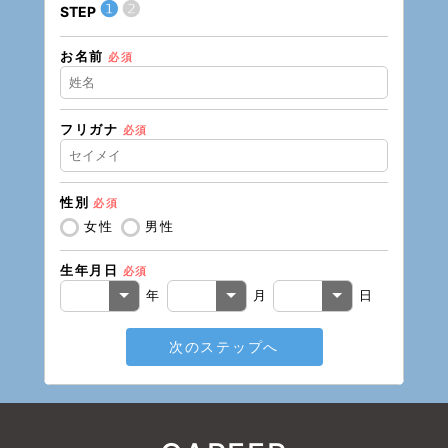
❶
❷
STEP
STEP
お名前
住所（
必須
フリガナ
必須
住所（
性別
必須
電話番
女性
男性
生年月日
必須
メール
年
月
日
次のステップへ