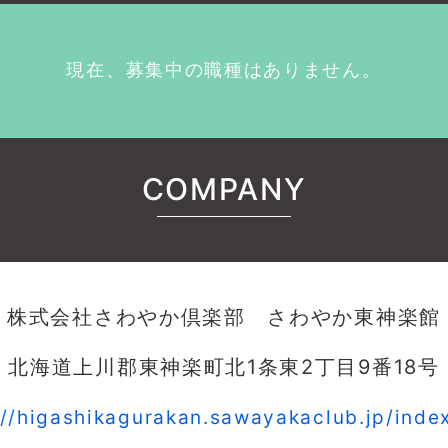
現在、募集中の職種はありません。
COMPANY
株式会社さわやか倶楽部 さわやか東神楽館
北海道上川郡東神楽町北1条東2丁目9番18号
://higashikagurakan.sawayakaclub.jp/inde