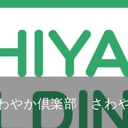
わやか倶楽部 さわ