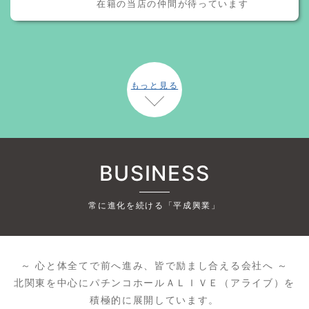
在籍の当店の仲間が待っています
もっと見る
BUSINESS
常に進化を続ける「平成興業」
～ 心と体全てで前へ進み、皆で励まし合える会社へ ～
北関東を中心にパチンコホールＡＬＩＶＥ（アライブ）を
積極的に展開しています。