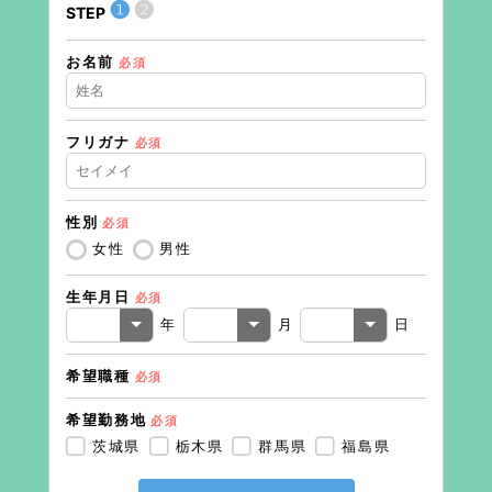
❶
❷
STEP
STEP
お名前
住所（
必須
フリガナ
必須
住所（
性別
必須
電話番
女性
男性
生年月日
必須
メール
年
月
日
希望職種
必須
希望勤務地
必須
茨城県
栃木県
群馬県
福島県