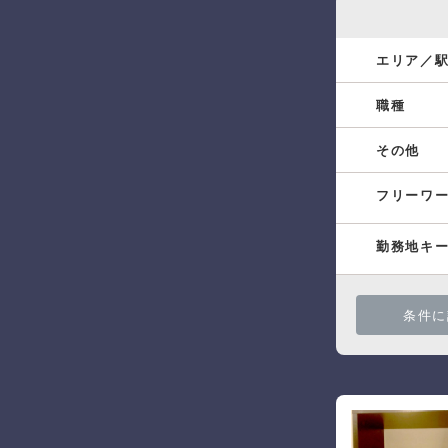
エリア／
職種
その他
フリーワ
勤務地キ
条件に