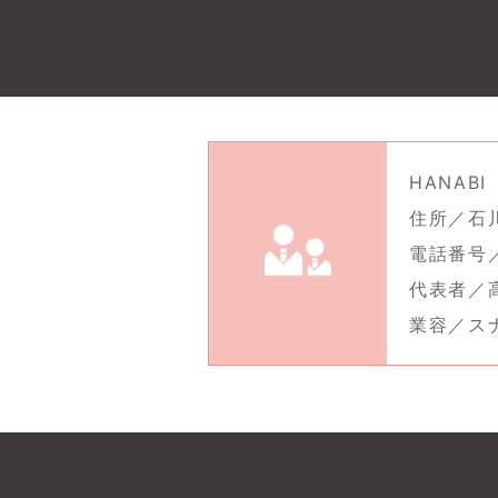
HANABI
住所／石川
電話番号／0
代表者／
業容／ス