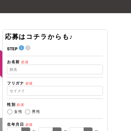
応募はコチラからも♪
❶
❷
❶
STEP
STEP
お名前
住所（都道
必須
フリガナ
必須
住所（市区
性別
必須
電話番号
必
女性
男性
生年月日
必須
メールアド