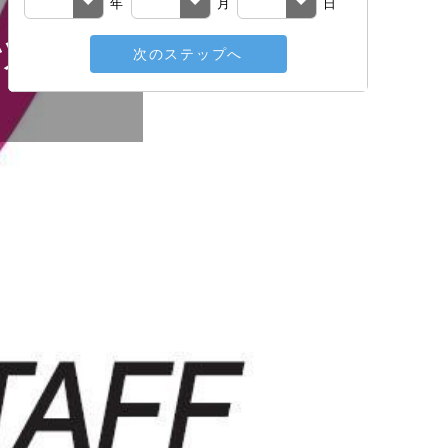
年
月
日
ッフ
次のステップへ
戻る