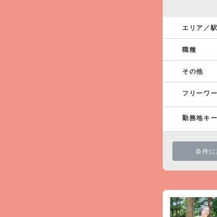
エリア／
職種
その他
フリーワ
勤務地キ
条件に