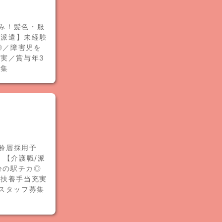
休み！髪色・服
/派遣】未経験
◎／障害児を
実／賞与年3
募集
年齢層採用予
 【介護職/派
分の駅チカ◎
／扶養手当充実
スタッフ募集