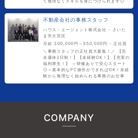
て無理なくスキルを身につけられます◎
不動産会社の事務スタッフ
ハウス・エージェント株式会社 - さいた
ま市大宮区
月給 300,000円～350,000円 - 正社員
＼事務スタッフの正社員大募集！／ 【完
全週休2日制！】【未経験OK！】【充実の
福利厚生！】 ＜研修ありで安心スタート
◎＞基本的なPC操作ができればOK！未経
験から無理なく始められる事務のお仕事
COMPANY