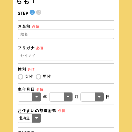
らも！
❶
❷
STEP
STEP
お名前
住所（
必須
フリガナ
必須
住所（
性別
必須
電話番
女性
男性
生年月日
必須
メール
年
月
日
お住まいの都道府県
必須