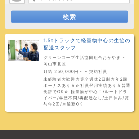
検索
1.5tトラックで軽量物中心の生協の
配送スタッフ
グリーンコープ生活協同組合おかやま -
岡山市北区
月給 250,000円～ - 契約社員
未経験者大歓迎☆完全週休2日制☆年2回
ボーナスあり☆正社員登用実績あり☆普通
免許でOK☆ 軽量物が中心！/ルートドラ
イバー/学歴不問/再配達なし/土日休み/賞
与年2回/車通勤OK