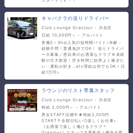
スタートです！！
キャバクラの送りドライバー
Club Lounge Granjour - 渋谷区
日給 10,000円～ - アルバイト
実働2～3h◎人気の短時間バイト♪年齢・
経験不問！普通免許でOK！ 送りドライバ
ー大募集／恵比寿のお洒落なクラブ☆未経
験の方大歓迎！空き時間に効率よく稼ぎた
い・運転が好き…etc理由は何でもOK！日
給1万円♪
ラウンジのリスト専属スタッフ
Club Lounge Granjour - 渋谷区
時給 2,000円～ - アルバイト
男女STAFF活躍中★時給2,000円
START↑全額日払い◎楽しくお仕事♪
《お洒落で楽しく働けるクラブ＊
Granjour》スタッフ大募集中！優良企業