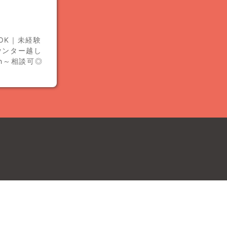
いOK｜未経験
ウンター越し
h～相談可◎