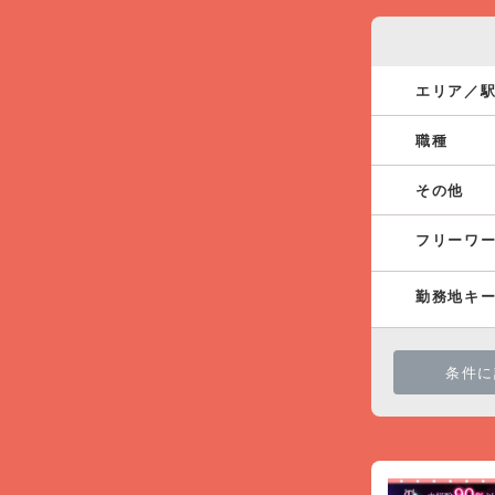
エリア／
職種
その他
フリーワ
勤務地キ
条件に