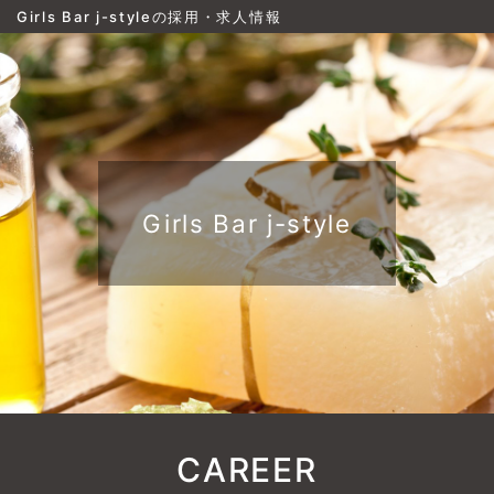
Girls Bar j-styleの採用・求人情報
Girls Bar j-style
CAREER