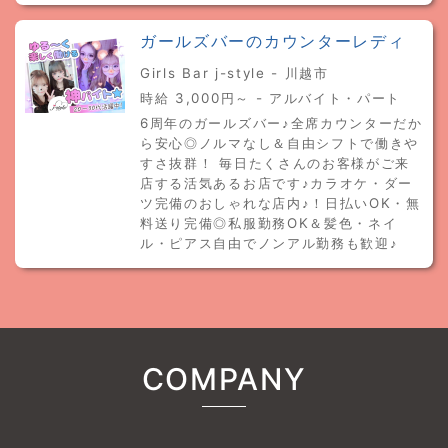
ガールズバーのカウンターレディ
Girls Bar j-style - 川越市
時給 3,000円～ - アルバイト・パート
6周年のガールズバー♪全席カウンターだか
ら安心◎ノルマなし＆自由シフトで働きや
すさ抜群！ 毎日たくさんのお客様がご来
店する活気あるお店です♪カラオケ・ダー
ツ完備のおしゃれな店内♪！日払いOK・無
料送り完備◎私服勤務OK＆髪色・ネイ
ル・ピアス自由でノンアル勤務も歓迎♪
COMPANY