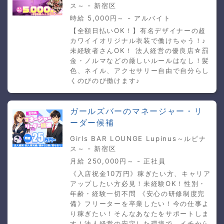
ス～ - 新宿区
時給 5,000円～ - アルバイト
【全額日払いOK！】有名デザイナーの超
カワイイオリジナル衣装で働けちゃう！♪
未経験者さんOK！ 法人経営の優良店☆罰
金・ノルマなどの厳しいルールはなし！髪
色、ネイル、アクセサリー自由で自分らし
くのびのび働けます♪
ガールズバーのマネージャー・リ
ーダー候補
Girls BAR LOUNGE Lupinus～ルピナ
ス～ - 新宿区
月給 250,000円～ - 正社員
《入店祝金10万円》稼ぎたい方、キャリア
アップしたい方必見！未経験OK！性別・
年齢・経験一切不問 《安心の研修制度完
備》フリーターを卒業したい！今の仕事よ
り稼ぎたい！そんなあなたをサポートしま
す！法人経営の安定した環境で、イチから