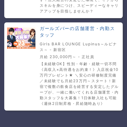
スキルを身につけ、スピーディーなキャリ
アアップを目指しませんか？
ガールズバーの店舗運営・内勤ス
タッフ
Girls BAR LOUNGE Lupinus～ルピナ
ス～ - 新宿区
月給 230,000円～ - 正社員
【未経験OK】性別・年齢・経験一切不問
《高収入×高待遇をお約束！》入店祝金10
万円プレゼント★ ＼安心の研修制度完備
／未経験でも月給23万円～スタート！新
宿で複数の飲食店を経営する安定したグル
ープが、一緒に働いてくれる店舗運営・内
勤スタッフを大募集！1日体験入社も可能
《週休2日制昇格・昇給随時あり》