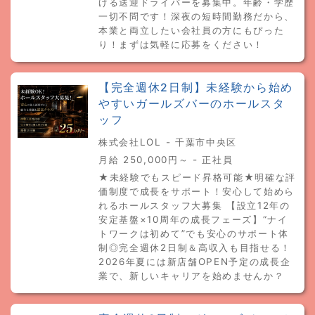
げる送迎ドライバーを募集中。年齢・学歴
一切不問です！深夜の短時間勤務だから、
本業と両立したい会社員の方にもぴった
り！まずは気軽に応募をください！
【完全週休2日制】未経験から始め
やすいガールズバーのホールスタ
ッフ
株式会社LOL - 千葉市中央区
月給 250,000円～ - 正社員
★未経験でもスピード昇格可能★明確な評
価制度で成長をサポート！安心して始めら
れるホールスタッフ大募集 【設立12年の
安定基盤×10周年の成長フェーズ】“ナイ
トワークは初めて”でも安心のサポート体
制◎完全週休2日制＆高収入も目指せる！
2026年夏には新店舗OPEN予定の成長企
業で、新しいキャリアを始めませんか？