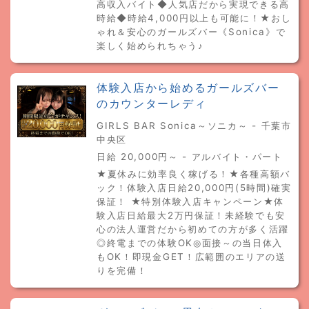
高収入バイト◆人気店だから実現できる高
時給◆時給4,000円以上も可能に！★おし
ゃれ＆安心のガールズバー《Sonica》で
楽しく始められちゃう♪
体験入店から始めるガールズバー
のカウンターレディ
GIRLS BAR Sonica～ソニカ～ - 千葉市
中央区
日給 20,000円～ - アルバイト・パート
★夏休みに効率良く稼げる！★各種高額バ
ック！体験入店日給20,000円(5時間)確実
保証！ ★特別体験入店キャンペーン★体
験入店日給最大2万円保証！未経験でも安
心の法人運営だから初めての方が多く活躍
◎終電までの体験OK◎面接～の当日体入
もOK！即現金GET！広範囲のエリアの送
りを完備！