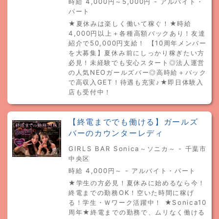
時給 4,000円～5,000円 - アルバイト・
パート
★夏休みは楽しく働いて稼ぐ！★時給
4,000円以上＋各種高額バックあり！友達
紹介で50,000円支給！ 【10周年メンバー
を大募集】夏休み前にしっかり稼ぎたい方
必見！未経験でも安心スタート◎法人運営
の人気NEOガールズバー◎高時給＋バック
で高収入GET！待遇も充実♪★即日体験入
店も受付中！
【終電まででも働ける】ガールズ
バーのカウンターレディ
GIRLS BAR Sonica～ソニカ～ - 千葉市
中央区
時給 4,000円～ - アルバイト・パート
★学生の方必見！夏休みに始めるなら今！
終電までの勤務OK！空いた時間に稼げ
る！学生・Ｗワーク活躍中！ ★Sonica10
周年★終電までの勤務で、ムリなく働ける