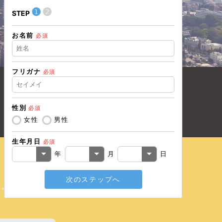
❶
❷
❶
STEP
STEP
お名前
住所（都道
必須
フリガナ
必須
住所（市区
性別
必須
電話番号
必
女性
男性
生年月日
必須
メールアド
年
月
日
次のステップへ
戻る
い。