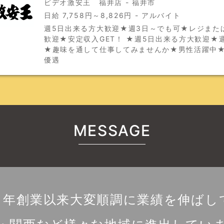
ビデオ激安王 福井店 - 福井市
日給 7,758円～8,826円 - アルバイト
週5日出来る方大歓迎★週3日～でも可★レジまた
歓迎★安定収入GET！ ★週5日出来る方大歓迎★
★趣味を通して仕事してみませんか★男性活躍中
優遇
MESSAGE
７年創業以来大変順調に業績を伸ばし