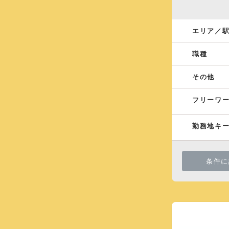
エリア／
職種
その他
フリーワ
勤務地キ
条件に