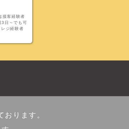
は接客経験者
週3日～でも可
★レジ経験者
ております。