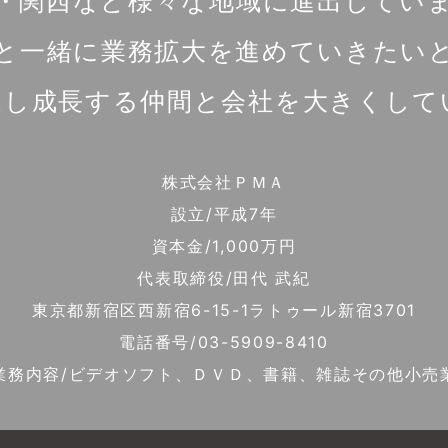
・関西など様々な地域に進出してい
と一緒に業務拡大を進めていきたい
通し成長する仲間と会社を大きくして
株式会社ＰＭＡ
設立/平成7年
資本金/1,000万円
代表取締役/田代 武紀
東京都新宿区西新宿6-15-1ラトゥール新宿3701
電話番号/03-5909-8410
業務内容/ビデオソフト、ＤＶＤ、書籍、雑誌その他小売