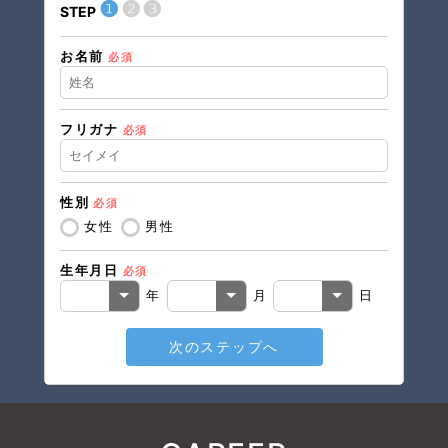
❶
❷
❸
STEP
STEP
お名前
現在の
必須
フリガナ
必須
住所（
性別
必須
住所（
女性
男性
生年月日
必須
電話番
年
月
日
次のステップへ
メール