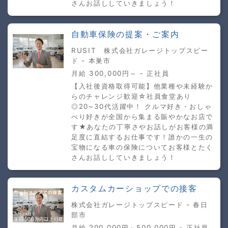
さんお話ししていきましょう！
自動車保険の提案・ご案内
RUSIT 株式会社ガレージトップスピー
ド - 本巣市
月給 300,000円～ - 正社員
【入社後資格取得可能】他業種や未経験か
らのチャレンジ歓迎☆社員食堂あり
◎20~30代活躍中！ クルマ好き・おしゃ
べり好きが全国から集まる賑やかなお店で
す★あなたの丁寧さやお話しがお客様の満
足度に直結するお仕事です！誰かの一生の
宝物になる車の保険についてお客様とたく
さんお話ししていきましょう！
カスタムカーショップでの接客
株式会社ガレージトップスピード - 春日
部市
月給 200,000円～500,000円 - 正社員