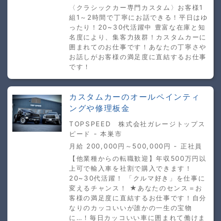
〈クラシックカー専門カスタム〉お客様1
組1～2時間で丁寧にお話できる！平日はゆ
ったり！20~30代活躍中 豊富な在庫と知
名度により、集客力抜群！カスタムカーに
囲まれてのお仕事です！あなたの丁寧さや
お話しがお客様の満足度に直結するお仕事
です！
カスタムカーのオールペインティ
ングや修理板金
TOPSPEED 株式会社ガレージトップス
ピード - 本巣市
月給 200,000円～500,000円 - 正社員
【他業種からの転職歓迎】年収500万円以
上可で輸入車を社割で購入できます！
20~30代活躍！ 「クルマ好き」を仕事に
変えるチャンス！ ★あなたのセンス＝お
客様の満足度に直結するお仕事です！自分
なりのカッコいいが誰かの一生の宝物
に…！毎日カッコいい車に囲まれて働けま