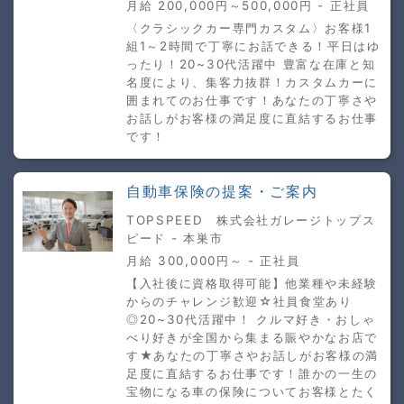
月給 200,000円～500,000円 - 正社員
〈クラシックカー専門カスタム〉お客様1
組1～2時間で丁寧にお話できる！平日はゆ
ったり！20~30代活躍中 豊富な在庫と知
名度により、集客力抜群！カスタムカーに
囲まれてのお仕事です！あなたの丁寧さや
お話しがお客様の満足度に直結するお仕事
です！
自動車保険の提案・ご案内
TOPSPEED 株式会社ガレージトップス
ピード - 本巣市
月給 300,000円～ - 正社員
【入社後に資格取得可能】他業種や未経験
からのチャレンジ歓迎☆社員食堂あり
◎20~30代活躍中！ クルマ好き・おしゃ
べり好きが全国から集まる賑やかなお店で
す★あなたの丁寧さやお話しがお客様の満
足度に直結するお仕事です！誰かの一生の
宝物になる車の保険についてお客様とたく