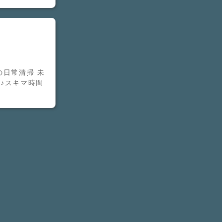
の日常清掃 未
♪スキマ時間