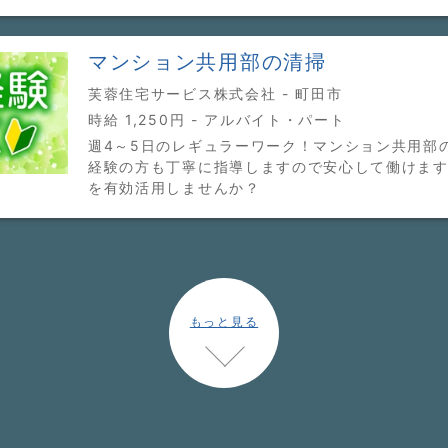
マンション共用部の清掃
芙蓉住宅サービス株式会社 - 町田市
時給 1,250円 - アルバイト・パート
週4～5日のレギュラーワーク！マンション共用部
経験の方も丁寧に指導しますので安心して働けます
を有効活用しませんか？
もっと見る