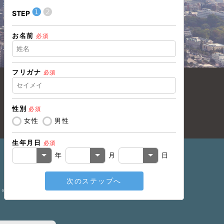
❶
❷
❶
STEP
STEP
お名前
住所（都道
必須
フリガナ
必須
住所（市区
性別
必須
電話番号
必
女性
男性
生年月日
必須
メールアド
年
月
日
次のステップへ
戻る
い。