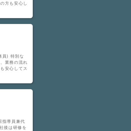
験の方も安心し
員) 特別な
い、業務の流れ
方も安心してス
回指導員兼代
入社後は研修を