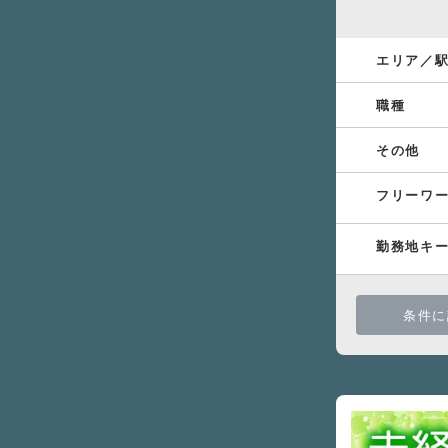
エリア／
職種
その他
フリーワ
勤務地キ
条件に