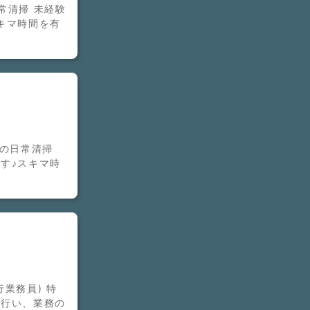
常清掃 未経験
キマ時間を有
部の日常清掃
す♪スキマ時
業務員) 特
を行い、業務の