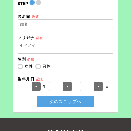
❶
❷
STEP
STEP
お名前
住所（
必須
フリガナ
必須
住所（
性別
必須
電話番
女性
男性
生年月日
必須
メール
年
月
日
次のステップへ