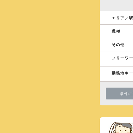
エリア／
職種
その他
フリーワ
勤務地キ
条件に