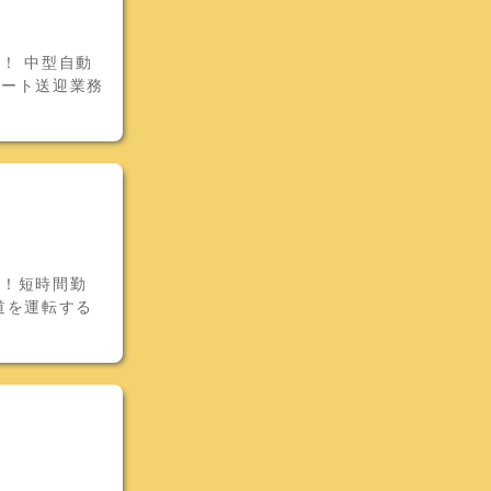
！ 中型自動
ルート送迎業務
集！短時間勤
道を運転する