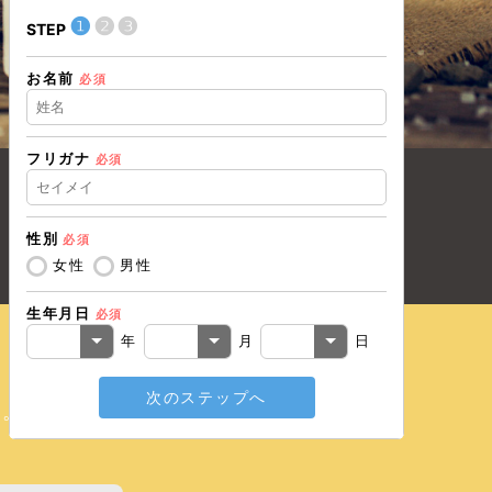
❶
❷
❸
❶
STEP
STEP
お名前
現在の職業
必須
フリガナ
必須
住所（都道
性別
必須
住所（市区
女性
男性
生年月日
必須
電話番号
必
年
月
日
次のステップへ
メールアド
い。