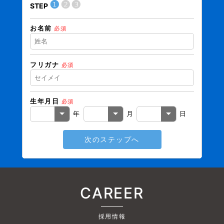
❶
❷
❸
STEP
STEP
お名前
住所（
必須
フリガナ
必須
住所（
生年月日
必須
電話番
年
月
日
次のステップへ
メール
CAREER
採用情報