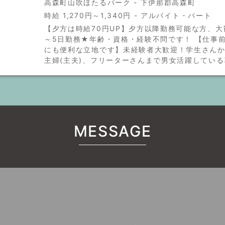
高森町山吹ほたるパーク - 下伊那郡高森町
時給 1,270円～1,340円 - アルバイト・パート
【夕方は時給70円UP】夕方以降勤務可能な方、大
～5日勤務★年齢・資格・経験不問です！ 【仕事
にも便利な立地です】未経験者大歓迎！学生さん
主婦(主夫)、フリーターさんまで男女活躍している
MESSAGE