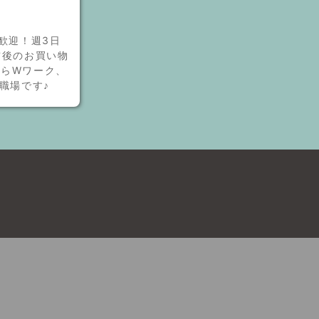
歓迎！週3日
前後のお買い物
からWワーク、
職場です♪