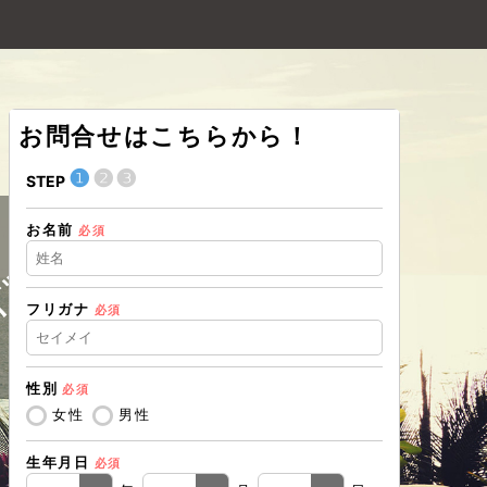
お問合せはこちらから！
❶
❷
❸
❶
STEP
STEP
お名前
お問合せ
必須
ズ 長野営業所
フリガナ
必須
戻る
性別
必須
女性
男性
生年月日
必須