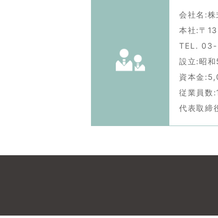
会社名:
本社:〒1
TEL. 03
設立:昭和
資本金:5,
従業員数:
代表取締役