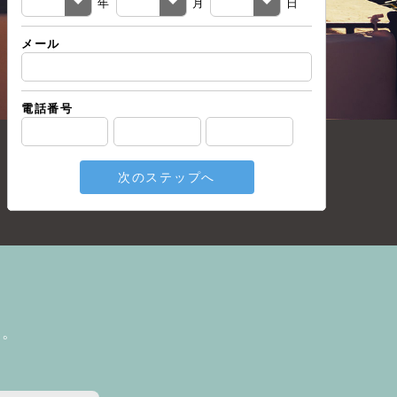
年
月
日
メール
電話番号
次のステップへ
い。