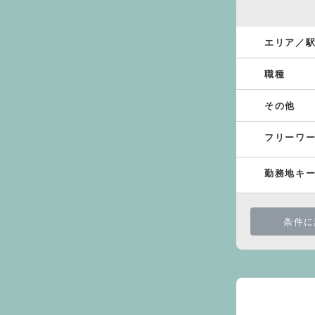
エリア／
職種
その他
フリーワ
勤務地キ
条件に