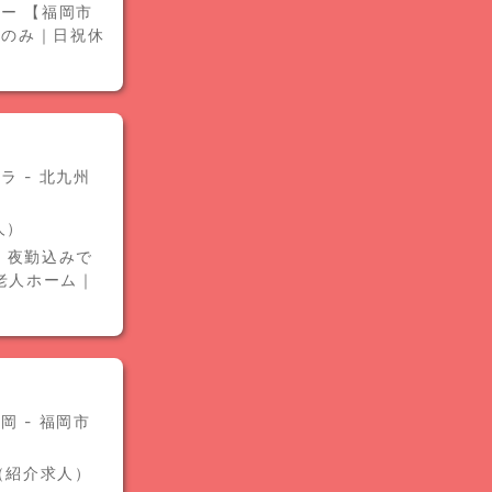
ー 【福岡市
勤のみ｜日祝休
 - 北九州
人）
】夜勤込みで
老人ホーム｜
 - 福岡市
ト（紹介求人）