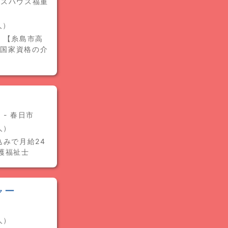
ネスハウス福重
人）
 【糸島市高
｜国家資格の介
- 春日市
人）
みで月給24
護福祉士
ャー
人）