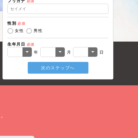
フリガナ
必須
住所（都道
性別
必須
住所（市区
女性
男性
生年月日
必須
電話番号
必
年
月
日
次のステップへ
メールアド
戻る
い。