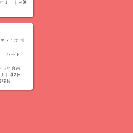
かせます｜車通
 - 北九州
人）・パート
州市小倉南
あり｜週2日～
護職員