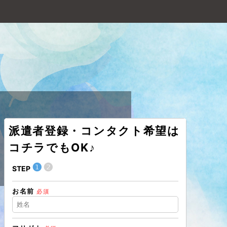
派遣者登録・コンタクト希望は
 福岡支社
コチラでもOK♪
❶
❷
❶
STEP
STEP
お名前
現在の職業
必須