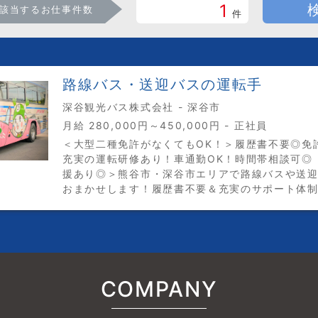
1
該当するお仕事件数
件
路線バス・送迎バスの運転手
深谷観光バス株式会社 - 深谷市
月給 280,000円～450,000円 - 正社員
＜大型二種免許がなくてもOK！＞履歴書不要◎免
充実の運転研修あり！車通勤OK！時間帯相談可◎
援あり◎＞熊谷市・深谷市エリアで路線バスや送
おまかせします！履歴書不要＆充実のサポート体
COMPANY