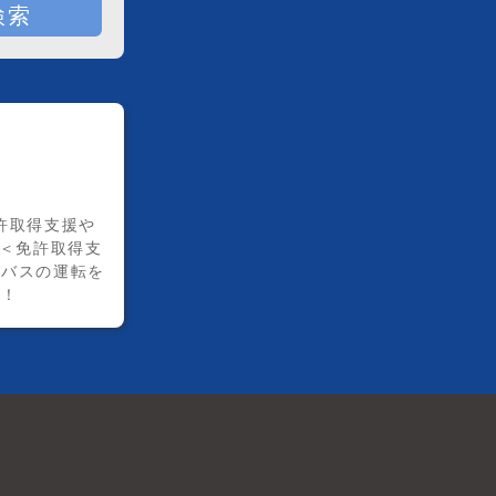
検索
許取得支援や
 ＜免許取得支
迎バスの運転を
制！