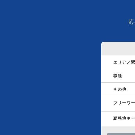
応
エリア／
職種
その他
フリーワ
勤務地キ