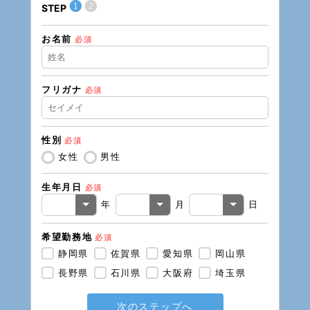
❶
❷
STEP
STEP
お名前
住所（
必須
フリガナ
必須
住所（
性別
必須
電話番
女性
男性
生年月日
必須
メール
年
月
日
希望勤務地
必須
静岡県
佐賀県
愛知県
岡山県
長野県
石川県
大阪府
埼玉県
次のステップへ