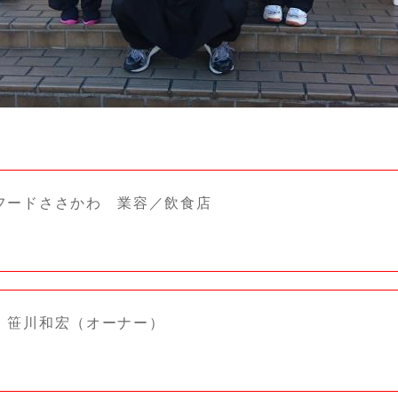
フードささかわ 業容／飲食店
 笹川和宏（オーナー）