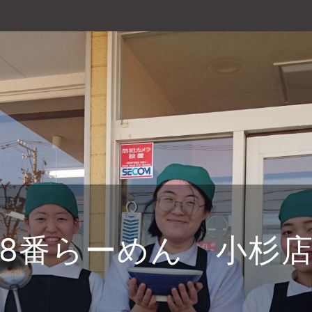
8番らーめん 小杉