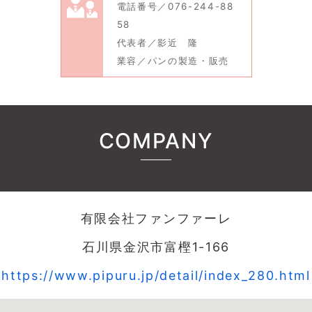
電話番号／076-244-88
58
代表者／影近 隆
業容／パンの製造・販売
COMPANY
有限会社ファンファーレ
石川県金沢市富樫1-166
https://www.pipuru.jp/detail/index_280.html