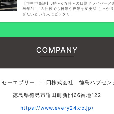
【準中型免許】6時～or9時～の日勤ドライバー／
与年2回／入社後でも日勤や夜勤を変更◎ しっか
ぎたいという人にピッタリ！
COMPANY
イセーエブリー二十四株式会社 徳島ハブセン
徳島県徳島市論田町新開66番地122
https://www.every24.co.jp/