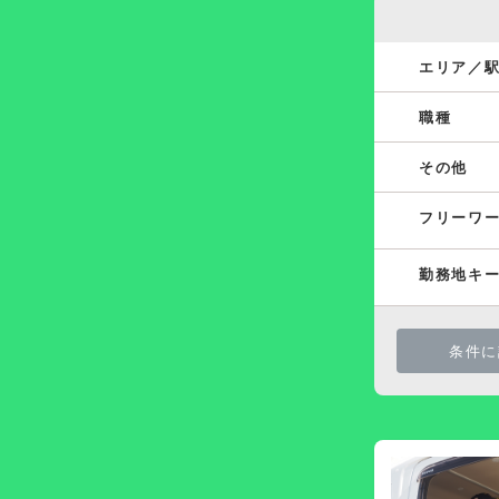
エリア／
職種
その他
フリーワ
勤務地キ
条件に