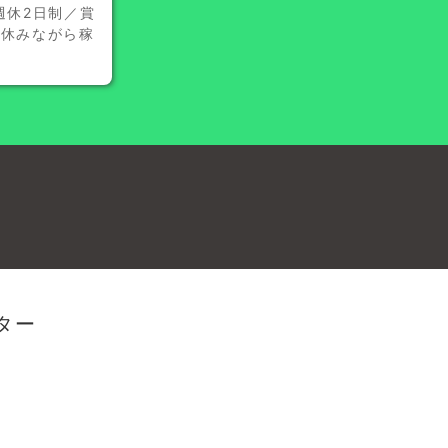
週休2日制／賞
り休みながら稼
ター