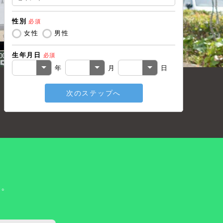
性別
必須
電話番号
必
女性
男性
生年月日
必須
メールアド
年
月
日
次のステップへ
戻る
い。