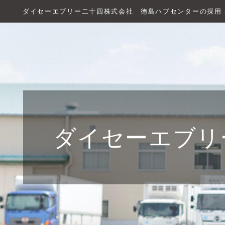
ダイセーエブリー二十四株式会社 徳島ハブセンターの採用
ダイセーエブリ