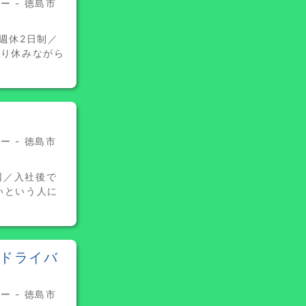
 - 徳島市
週休2日制／
かり休みながら
 - 徳島市
回／入社後で
いという人に
tドライバ
 - 徳島市