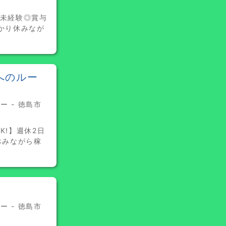
全未経験◎賞与
かり休みなが
へのルー
 - 徳島市
K!】週休2日
休みながら稼
 - 徳島市