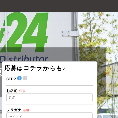
応募はコチラからも♪
徳島ハブセンター
❶
❷
❶
STEP
STEP
お名前
住所（都道
必須
フリガナ
必須
住所（市区