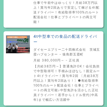
仕事で午前中はゆっくり！月給38万円以
上！賞与年2回ありで安定して稼げる4t配
送ドライバー！有給取得率100%のルート
配送会社！仕事とプライベートの両立可
能！
4t中型車での食品の配送ドライバ
ー
ダイセーエブリー二十四株式会社 茨城五
霞ハブセンター - 猿島郡五霞町
月給 380,000円～ - 正社員
【月給38万円～】普通免許OK！会社負担
で中型取得可！手積みほぼなし！固定ルー
ト4tドライバー！賞与年2回 〔月給38万
円以上！賞与年2回あり！〕●有給取得率
100%のルート配送会社！仕事とプライベ
ートの両立可能♪中型免許を活かした正社
員ドライバー！若手からミドル世代(中高
年)まで幅広い方活躍中