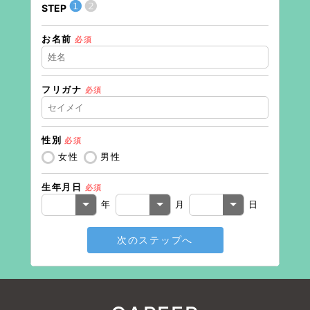
❶
❷
STEP
STEP
お名前
住所（
必須
フリガナ
必須
住所（
性別
必須
電話番
女性
男性
生年月日
必須
メール
年
月
日
次のステップへ