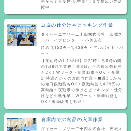
手からミドル世代(中高年)まで幅広い方活
躍中
豆腐の仕分けやピッキング作業
ダイセーエブリー二十四株式会社 茨城ス
ーパーハブセンター - 小美玉市
時給 1,150円～1,438円 - アルバイト・パ
ート
【夜勤時給1,438円】◎21時～翌9時の間
の1日8時間業務！週3日からの短日数勤務
もOK！Wワーク・副業勤務もOK ＜夜勤
21時過ぎからの倉庫内作業＞■週3日から
の短日数勤務もOK！夜勤時給1,438円の
高時給！夜勤帯で稼げるピッキング・仕分
けなどの軽作業！Wワーク・副業勤務も
OK！未経験者も歓迎！
倉庫内での食品の入庫作業
ダイセーエブリー二十四株式会社 茨城ス