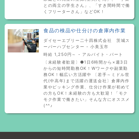
との両立の学生さん」、「すき間時間で働
くフリーターさん」などOK！
食品の検品や仕分けの倉庫内作業
ダイセーエブリー二十四株式会社 茨城ス
ーパーハブセンター - 小美玉市
時給 1,250円～ - アルバイト・パート
〔未経験者歓迎〕●1日6時間から×週3日
からの短時間勤務OK！Wワークや副業勤
務OK！幅広い方活躍中 〔若手～ミドル世
代(中高年)まで活躍の運送会社〕倉庫内作
業やピッキング作業、仕分け作業が初めて
の方もOK！未経験の方も大歓迎！「モク
モク作業で働きたい」そんな方にオススメ
(^^♪