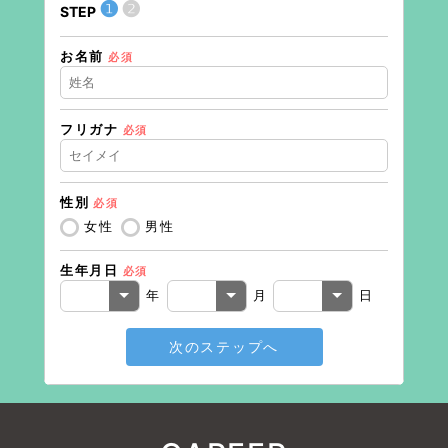
❶
❷
STEP
STEP
お名前
住所（
必須
フリガナ
必須
住所（
性別
必須
電話番
女性
男性
生年月日
必須
メール
年
月
日
次のステップへ