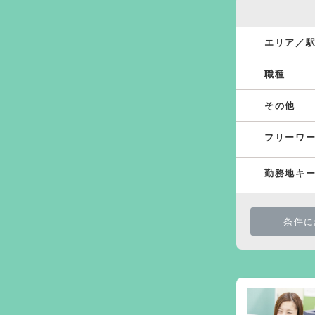
エリア／
職種
その他
フリーワ
勤務地キ
条件に