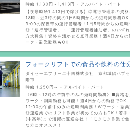
時給 1,130円～1,413円 - アルバイト・パート
【夜勤時給1,413円で稼げる】◎運行管理者の資
18時～翌3時の間の1日5時間からの短時間勤務OK 
3:00の深夜帯の運行管理者！1日5時間からの短時
◎「運行管理者」・「運行管理者補助者」のいず
方大募集！資格を活かせる点呼業務！週4日からの
ーク・副業勤務もOK
フォークリフトでの食品や飲料の仕分け
ダイセーエブリー二十四株式会社 京都城陽ハブセン
陽市
時給 1,250円～ - アルバイト・パート
《6時～12時の午前中のみの短時間勤務》■資格
ワーク・副業勤務も可能！週4日からの勤務でOK 【
12:00の午前中のみの短時間業務！Wワーク・副業
◎運送業でのリフト作業が初めての方もOK！若手
(中高年)まで活躍の運送会社！「モクモク作業で
な方にオススメ！