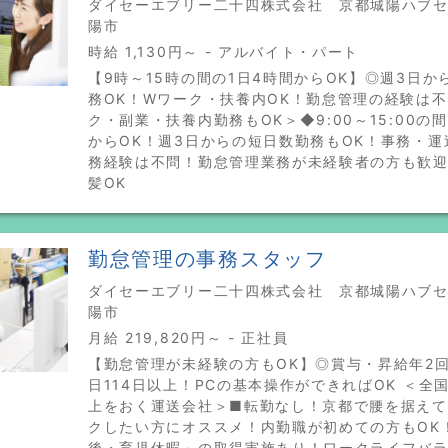
ダイセーエブリー二十四株式会社 京都城陽ハブセン
陽市
時給 1,130円～ - アルバイト・パート
【9時～15時の間の1日4時間からOK】◎週3日か
務OK！Wワーク・扶養内OK！勤怠管理の経験は不
ク・副業・扶養内勤務もOK＞◆9:00～15:00の
からOK！週3日からの短日数勤務もOK！事務・運
務経験は不問！勤怠管理業務が未経験者の方も歓
髪OK
勤怠管理の事務スタッフ
ダイセーエブリー二十四株式会社 京都城陽ハブセン
陽市
月給 219,820円～ - 正社員
【勤怠管理が未経験の方もOK】◎賞与・昇給年2
日114日以上！PCの基本操作ができればOK ＜全
上をおく運送会社＞■転勤なし！京都で腰を据え
クしたい方にオススメ！内勤職が初めての方もOK
後・育児休暇」の取得実施あり！ワークライフバ