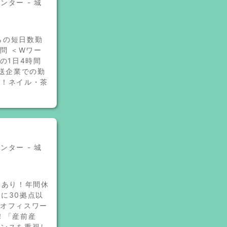
ター - 城
らの短日数勤
問 ＜Wワー
間の1日4時間
送企業での勤
迎！ネイル・茶
ター - 城
回あり！年間休
国に30拠点以
てオフィスワー
！「産前産
ランスを重視し