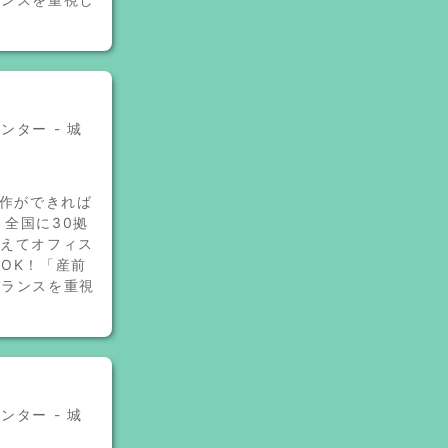
ター - 城
操作ができれば
＜全国に30拠
据えてオフィス
OK！「産前
バランスを重視
ター - 城