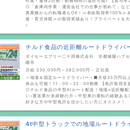
作業！週休2日制！勤務時間の選択可能♪ 【賞与年
◎「倉庫内作業・運送会社での仕事が初めて」な
異業種からの転職者もOK！≪有給取得率100%≫
後・育児休暇≫の取得実績あり！プライベートを
♪
チルド食品の近距離ルートドライバ
ダイセーエブリー二十四株式会社 京都城陽ハブセン
陽市
月給 330,000円～382,000円 - 正社員
＜地場＆固定ルートドライバー＞■月収35万円以
休みも可能！11：00～22：00勤務 【免許取得
◎チルド食品の中型4tルート配送！地場×近距離
い♪運送業が未経験の方～中型車の運転の経験ある
好きな方や中型免許を活かしたい方にオススメ！
4t中型トラックでの地場ルートドラ