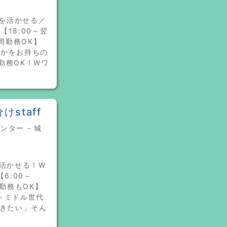
格を活かせる／
【18:00～翌
間勤務OK】
れかをお持ちの
勤務OK！Wワ
staff
ター - 城
を活かせる！W
6:00～
勤務もOK】
～ミドル世代
働きたい」そん