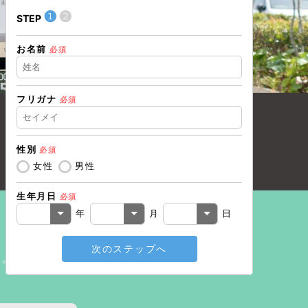
❶
❷
❶
STEP
STEP
お名前
住所（都道
必須
フリガナ
必須
住所（市区
性別
必須
電話番号
必
女性
男性
生年月日
必須
メールアド
年
月
日
次のステップへ
戻る
い。