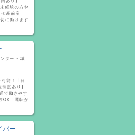
2回あり】
ど未経験の方や
＆≪産前産
大切に働けます
ー
ター - 城
上可能！土日
支援制度あり】
配送で働きやす
方OK！運転が
イバー