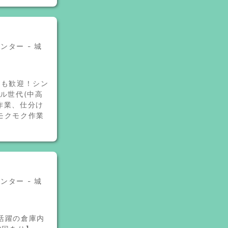
ター - 城
者も歓迎！シン
ル世代(中高
作業、仕分け
モクモク作業
ター - 城
活躍の倉庫内