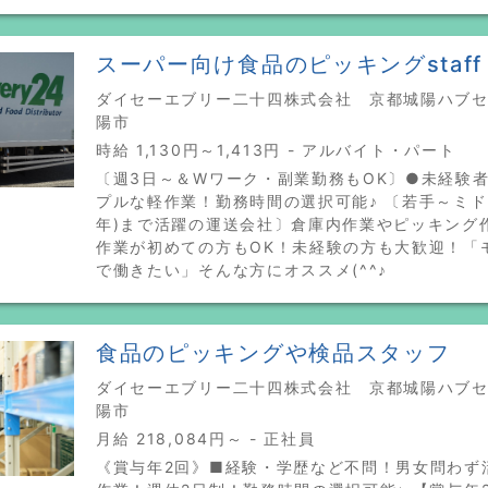
スーパー向け食品のピッキングstaff
ダイセーエブリー二十四株式会社 京都城陽ハブセン
陽市
時給 1,130円～1,413円 - アルバイト・パート
〔週3日～＆Wワーク・副業勤務もOK〕●未経験
プルな軽作業！勤務時間の選択可能♪ 〔若手～ミド
年)まで活躍の運送会社〕倉庫内作業やピッキング
作業が初めての方もOK！未経験の方も大歓迎！「
で働きたい」そんな方にオススメ(^^♪
食品のピッキングや検品スタッフ
ダイセーエブリー二十四株式会社 京都城陽ハブセン
陽市
月給 218,084円～ - 正社員
《賞与年2回》■経験・学歴など不問！男女問わず