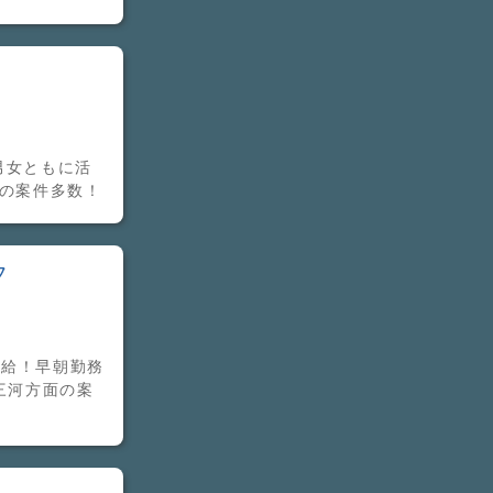
男女ともに活
面の案件多数！
フ
支給！早朝勤務
三河方面の案