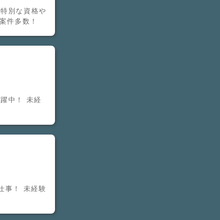
 特別な資格や
の案件多数！
躍中！ 未経
仕事！ 未経験