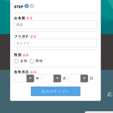
❶
❷
STEP
STEP
お名前
住所（
必須
フリガナ
必須
住所（
性別
必須
電話番
女性
男性
生年月日
必須
メール
年
月
日
次のステップへ
応