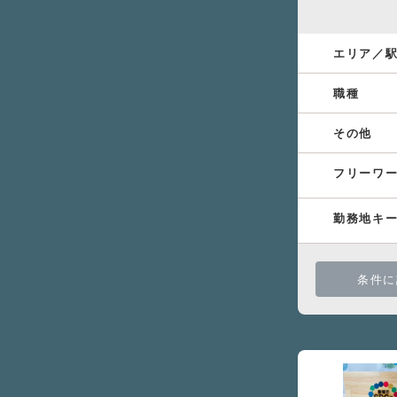
エリア／
職種
その他
フリーワ
勤務地キ
条件に