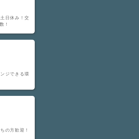
本土日休み！交
数！
レンジできる環
持ちの方歓迎！