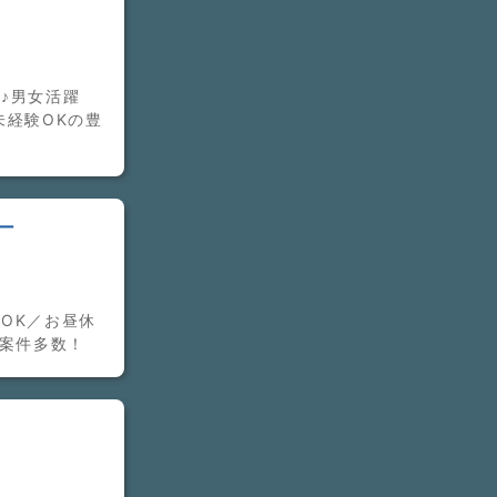
♪男女活躍
未経験OKの豊
ー
OK／お昼休
の案件多数！