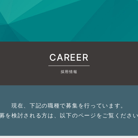
❶
❷
希望勤務地
都道府県）
必須
<希望勤務地をお聞か
市区町村）
必須
※複数のご希望もOK
CAREER
希望職種
号
必須
採用情報
<希望職種をお聞かせく
アドレス
必須
※複数のご希望もOK
現在、下記の職種で募集を行っています。
戻る
戻る
次のステップへ
募を検討される方は、以下のページをご覧くださ