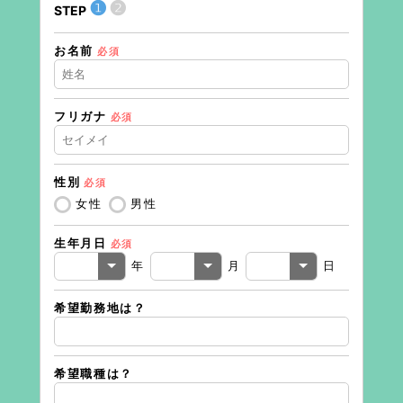
❶
❷
STEP
STEP
お名前
住所（
必須
フリガナ
必須
住所（
性別
必須
電話番
女性
男性
生年月日
必須
メール
年
月
日
希望勤務地は？
希望職種は？