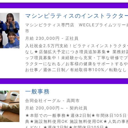
マシンピラティスのインストラクタ
マシンピラティス専門店 WECLEプライムツリー赤
市
月給 230,000円 - 正社員
入社祝金2.5万円支給！ピラティスインストラク
なし★店舗拡大予定につき増員追加募集★ 業務好
ッフ増員募集中！未経験から充実・丁寧な研修で
ラクターになれる／お客様の健康をサポートする
お仕事／週休二日制／有給取得率100%／転勤なし
一般事務
合同会社イーグル - 高岡市
月給 200,000円～ - 契約社員
★本部での一般事務★週休2日制★年間休日105
典★施設無料使用OK 施設無料使用OK★人気の事
んどなし★週休2日制★年間休日105日★