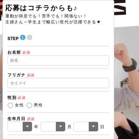
応募はコチラからも♪
運動が得意でも！苦手でも！関係ない！
主婦さん～学生まで幅広い世代が活躍できる★
❶
❷
❶
STEP
STEP
お名前
住所（都道
必須
フリガナ
必須
住所（市区
性別
必須
電話番号
必
女性
男性
生年月日
必須
メールアド
年
月
日