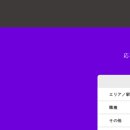
応
エリア／
職種
その他