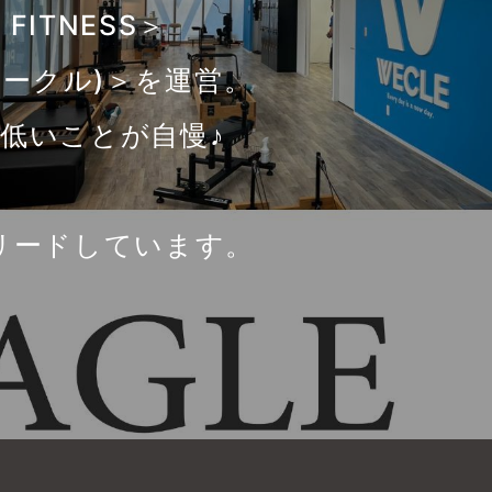
FITNESS＞
ィークル)＞を運営。
低いことが自慢♪
リードしています。