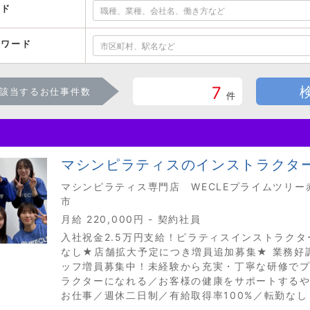
ード
ーワード
7
該当するお仕事件数
件
マシンピラティスのインストラクタ
マシンピラティス専門店 WECLEプライムツリー赤
市
月給 220,000円 - 契約社員
入社祝金2.5万円支給！ピラティスインストラク
なし★店舗拡大予定につき増員追加募集★ 業務好
ッフ増員募集中！未経験から充実・丁寧な研修で
ラクターになれる／お客様の健康をサポートする
お仕事／週休二日制／有給取得率100%／転勤なし