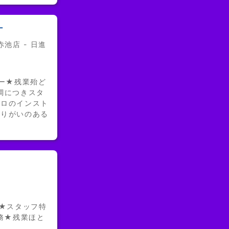
ー
池店 - 日進
ター★残業殆ど
調につきスタ
プロのインスト
やりがいのある
日★スタッフ特
務★残業ほと