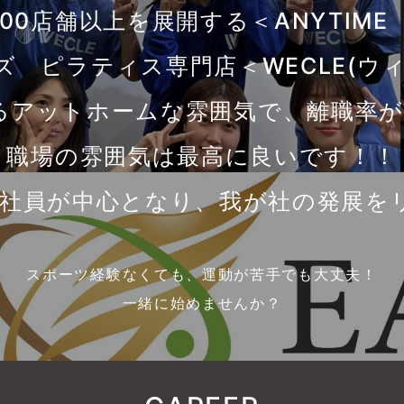
00店舗以上を展開する＜ANYTIME 
 ピラティス専門店＜WECLE(ウ
るアットホームな雰囲気で、離職率が
職場の雰囲気は最高に良いです！！
若手社員が中心となり、我が社の発展を
スポーツ経験なくても、運動が苦手でも大丈夫！
一緒に始めませんか？