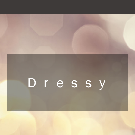
Ｄｒｅｓｓｙ