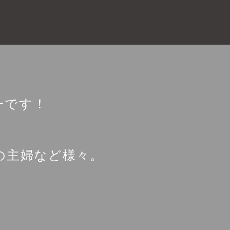
ーです！
の主婦など様々。
！