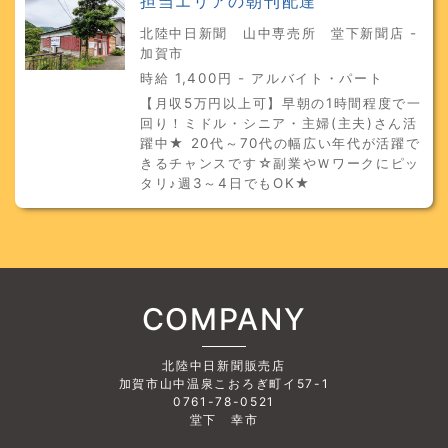
担当エリアの朝刊配達
北陸中日新聞 山中専売所 堂下新聞店 -
加賀市
時給 1,400円 - アルバイト・パート
【月収5万円以上可】早朝の1時間程度で一
回り！ミドル・シニア・主婦(主夫)さん活
躍中★ 20代～70代の幅広い年代が活躍で
きるチャンスです☆副業やＷワークにピッ
タリ♪週3～4日でもOK★
COMPANY
北陸中日新聞販売店
加賀市山中温泉こおろぎ町イ57-1
0761-78-0521
堂下 幸市