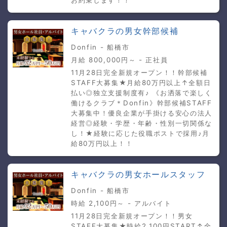
お約束します！！
キャバクラの男女幹部候補
Donfin - 船橋市
月給 800,000円～ - 正社員
11月28日完全新規オープン！！幹部候補
STAFF大募集★月給80万円以上↑全額日
払い◎独立支援制度有♪ 《お洒落で楽しく
働けるクラブ＊Donfin》幹部候補STAFF
大募集中！優良企業が手掛ける安心の法人
経営◎経験・学歴・年齢・性別一切関係な
し！★経験に応じた役職ポストで採用♪月
給80万円以上！！
キャバクラの男女ホールスタッフ
Donfin - 船橋市
時給 2,100円～ - アルバイト
11月28日完全新規オープン！！男女
STAFF大募集★時給2,100円START↑全