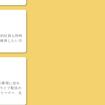
契約社員も同時
を確保したい方
の裏側に迫れ
！ライブ配信の
トリーマー、生
。