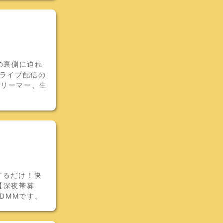
の裏側に迫れ
！ライブ配信の
トリーマー、生
。
視するだけ！快
【深夜帯募
DMMです。