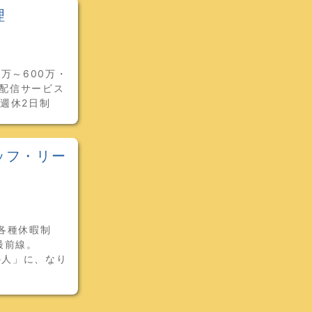
理
万～600万・
ブ配信サービス
・週休2日制
ッフ・リー
各種休暇制
最前線。
の人」に、なり