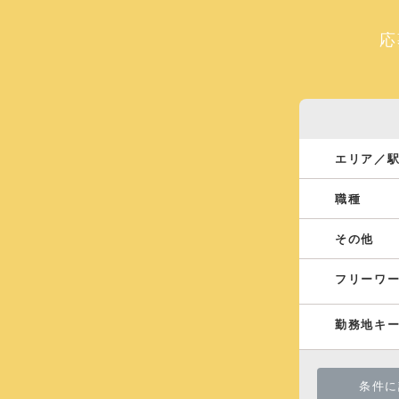
応
エリア／
職種
その他
フリーワ
勤務地キ
条件に