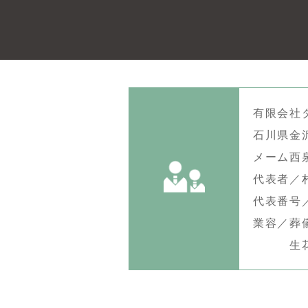
有限会社
石川県金
メーム西泉I
代表者／
代表番号／0
業容／葬
生花搬