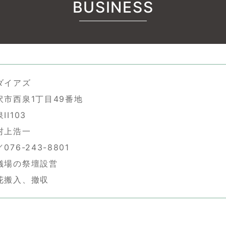
BUSINESS
ダイアズ
沢市西泉1丁目49番地
I103
村上浩一
76-243-8801
儀場の祭壇設営
入、撤収