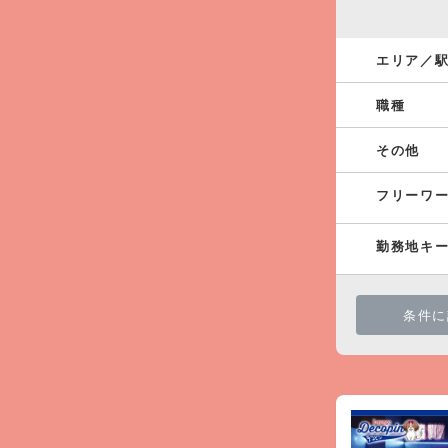
エリア／
職種
その他
フリーワ
勤務地キ
条件に