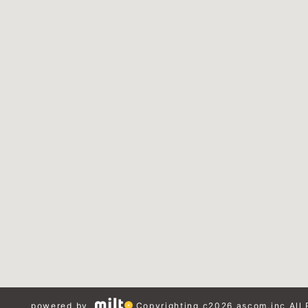
powered by
Copyrighting c2026 ascom.inc All 