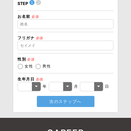
❶
❷
STEP
STEP
お名前
住所（
必須
フリガナ
必須
住所（
性別
必須
電話番
女性
男性
生年月日
必須
メール
年
月
日
次のステップへ