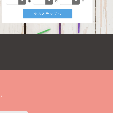
年
月
日
次のステップへ
メールアド
戻る
い。