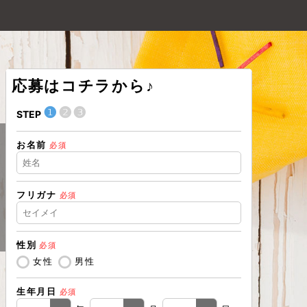
応募はコチラから♪
❶
❷
❸
❶
STEP
STEP
お名前
現在の職業
必須
フリガナ
必須
住所（都道
性別
必須
住所（市区
女性
男性
生年月日
必須
電話番号
必