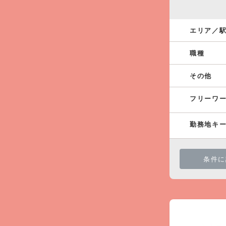
エリア／
職種
その他
フリーワ
勤務地キ
条件に