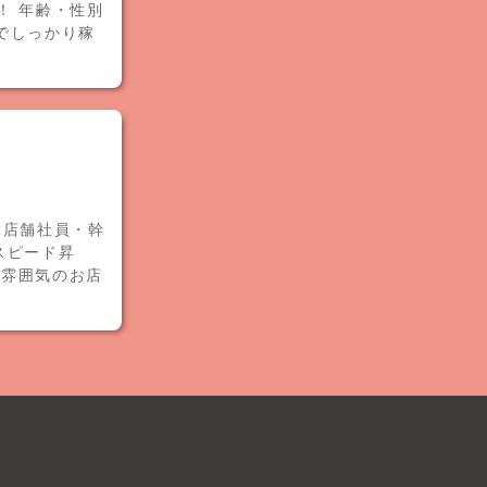
！ 年齢・性別
でしっかり稼
≪店舗社員・幹
スピード昇
た雰囲気のお店