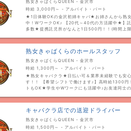
熟女きゃばくらQUEEN - 金沢市
時給 3,000円～ - アルバイト・パート
★1日体験OKの金沢初姉キャバ★お姉さんから熟
中！WワークOK♪ 【20代～40代の方活躍中★】
多数★提携託児所がなんと1日500円！！(時間上限
熟女きゃばくらのホールスタッフ
熟女きゃばくらQUEEN - 金沢市
時給 1,300円～ - アルバイト・パート
★熟女キャバクラ★日払い可＆業界未経験でも安
す！！ 【希望シフトで働けます♪】高時給1300
トもOK★学生やWワークにも活躍中♪お友達同士
キャバクラ店での送迎ドライバー
熟女きゃばくらQUEEN - 金沢市
時給 1,500円～ - アルバイト・パート