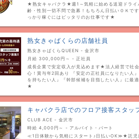
★熟女キャバクラ★週1～気軽に始める送迎ドライ
齢・性別一切不問で急募！もちろん日払いＯＫです
っかり稼ぐにはピッタリのお仕事です★
熟女きゃばくらの店舗社員
熟女きゃばくらQUEEN - 金沢市
月給 300,000円～ - 正社員
成長企業で安定収入が見込めます★法人経営で社
心！賞与年2回あり 『安定の正社員になりたい人
を持ちたい人』『幹部候補を目指したい人』に最
★
キャバクラ店でのフロア接客スタッ
CLUB ACE - 金沢市
時給 4,000円～ - アルバイト・パート
≪1日体験から気軽にスタート♪日払いOK≫★託