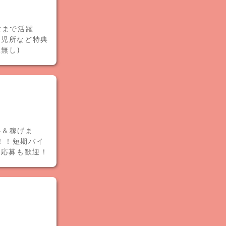
女まで活躍
託児所など特典
無し)
心＆稼げま
円！！短期バイ
の応募も歓迎！