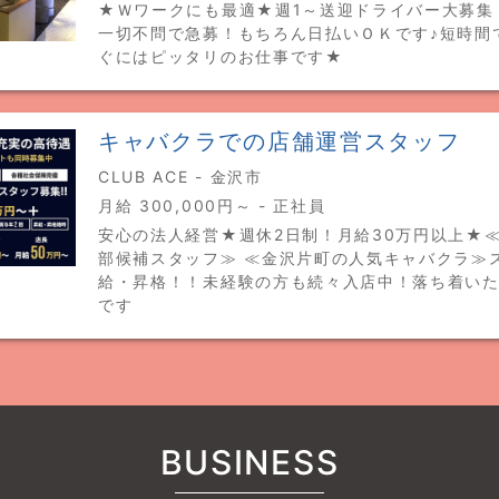
★Ｗワークにも最適★週1～送迎ドライバー大募集
一切不問で急募！もちろん日払いＯＫです♪短時間
ぐにはピッタリのお仕事です★
キャバクラでの店舗運営スタッフ
CLUB ACE - 金沢市
月給 300,000円～ - 正社員
安心の法人経営★週休2日制！月給30万円以上★
部候補スタッフ≫ ≪金沢片町の人気キャバクラ≫
給・昇格！！未経験の方も続々入店中！落ち着い
です
BUSINESS