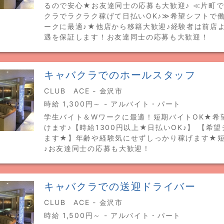
るので安心★お友達同士の応募も大歓迎♪ ≪片町
クラでラクラク稼げて日払いOK♪≫希望シフトで
ークに最適♪★他店から移籍大歓迎♪経験者は前店
遇を保証します！お友達同士の応募も大歓迎！
キャバクラでのホールスタッフ
CLUB ACE - 金沢市
時給 1,300円～ - アルバイト・パート
学生バイト＆Wワークに最適！短期バイトOK★希
けます♪【時給1300円以上★日払いOK♪】 【希
ます★】年齢や経験気にせずしっかり稼げます★
♪お友達同士の応募も大歓迎！
キャバクラでの送迎ドライバー
CLUB ACE - 金沢市
時給 1,500円～ - アルバイト・パート