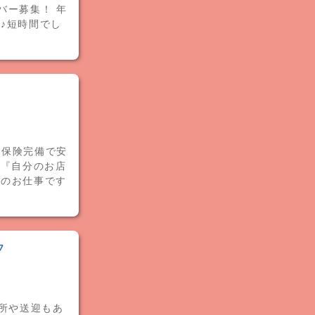
バー募集！ 年
♪短時間でし
会保険完備で安
』『自分のお店
適のお仕事です
フ
児所や送迎もあ