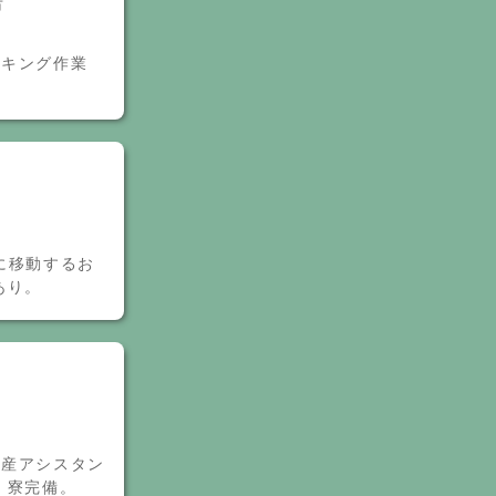
市
ッキング作業
に移動するお
あり。
生産アシスタン
。寮完備。