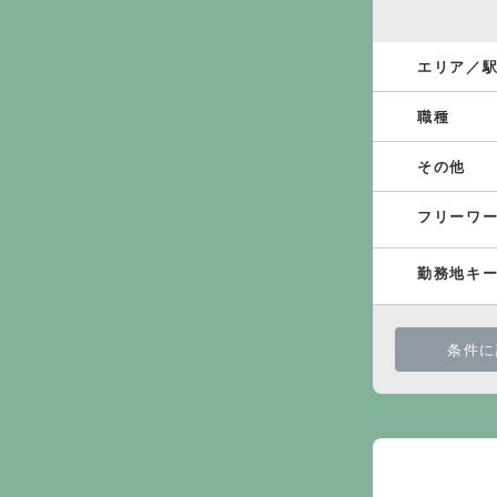
エリア／
職種
その他
フリーワ
勤務地キ
条件に