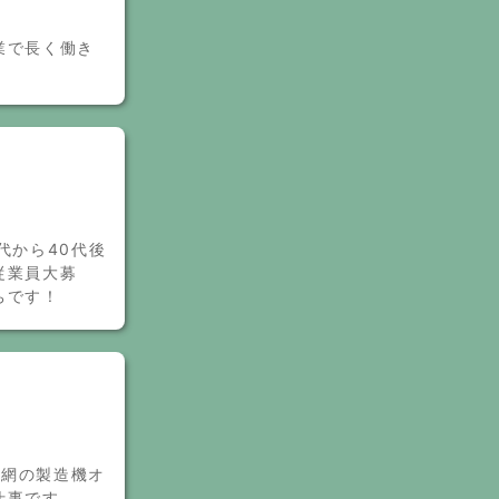
業で長く働き
代から40代後
従業員大募
ちです！
漁網の製造機オ
仕事です。