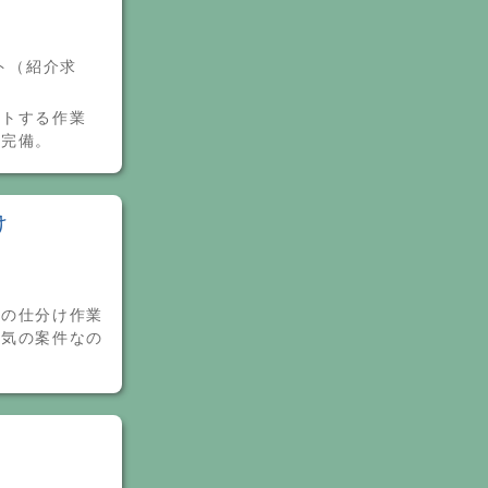
ート（紹介求
ットする作業
寮完備。
け
料の仕分け作業
人気の案件なの