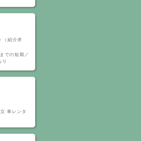
ート（紹介求
月までの短期／
あり
立 車レンタ