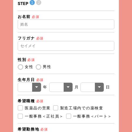
❶
❷
STEP
STEP
お名前
住所（
必須
フリガナ
必須
住所（
性別
必須
電話番
女性
男性
生年月日
必須
メール
年
月
日
希望職種
必須
医薬品の営業
製造工場内での薬検査
一般事務＜正社員＞
一般事務＜パート＞
希望勤務地
必須