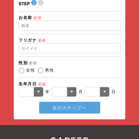
❶
❷
STEP
STEP
お名前
住所（
必須
フリガナ
必須
住所（
性別
必須
電話番
女性
男性
生年月日
必須
メール
年
月
日
次のステップへ