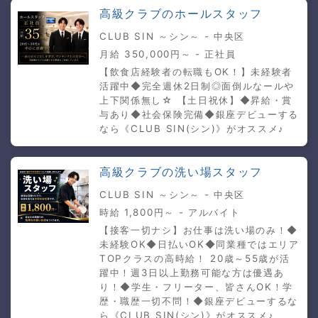
高級クラブのホールスタッフ
CLUB SIN ～シン～ - 中央区
月給 350,000円～ - 正社員
【飲食店経験者の転職もOK！】未経験者
活躍中◆完全週休2日制◎面倒ルなールや
上下関係無し☆ 【土日祝休】◆昇給・賞
与あり◆社会保険完備◆銀座デビューする
なら《CLUB SIN(シン)》がオススメ♪
高級クラブの洗い場スタッフ
CLUB SIN ～シン～ - 中央区
時給 1,800円～ - アルバイト
【接客一切ナシ】お仕事は洗い場のみ！◆
未経験OK◆日払いOK◆同業種ではエリア
TOPクラスの高時給！ 20歳～55歳が活
躍中！週3日以上勤務可能な方は優遇あ
り！◆学生・フリーター、皆さんOK！学
歴・職歴一切不問！◆銀座デビューするな
ら《CLUB SIN(シン)》がオススメ♪