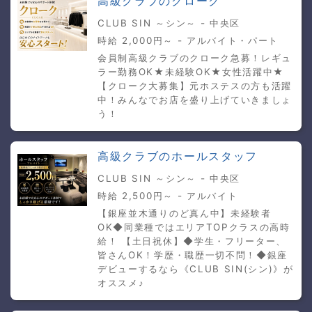
高級クラブのクローク
CLUB SIN ～シン～ - 中央区
時給 2,000円～ - アルバイト・パート
会員制高級クラブのクローク急募！レギュ
ラー勤務OK★未経験OK★女性活躍中★
【クローク大募集】元ホステスの方も活躍
中！みんなでお店を盛り上げていきましょ
う！
高級クラブのホールスタッフ
CLUB SIN ～シン～ - 中央区
時給 2,500円～ - アルバイト
【銀座並木通りのど真ん中】未経験者
OK◆同業種ではエリアTOPクラスの高時
給！ 【土日祝休】◆学生・フリーター、
皆さんOK！学歴・職歴一切不問！◆銀座
デビューするなら《CLUB SIN(シン)》が
オススメ♪